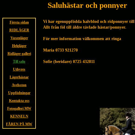
Saluhästar och ponnyer
Vi har egenuppfödda halvblod och ridponnyer till
Första sidan
Allt från föl till äldre tävlade hästar/ponnyer.
RIDLÄGER
Vuxenläger
För mer information välkommen att ringa
Helgläger
Maria 0733 921270
Ridläger galleri
Till salu
Sofie (beridare) 0725 432811
Uthyres
Lägerhästar
Avelsston
Uppfödningar
Kontakta oss
Fotogalleri MW
KENNELN
FÅREN PÅ MW