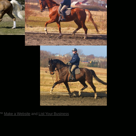
ad™
Make a Website
and
List Your Business