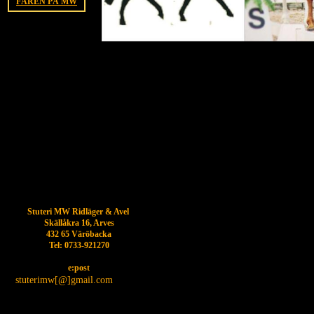
FÅREN PÅ MW
Stuteri MW Ridläger & Avel
Skällåkra 16, Arves
432 65 Väröbacka
Tel: 0733-921270
e:post
stuterimw[@]gmail.com