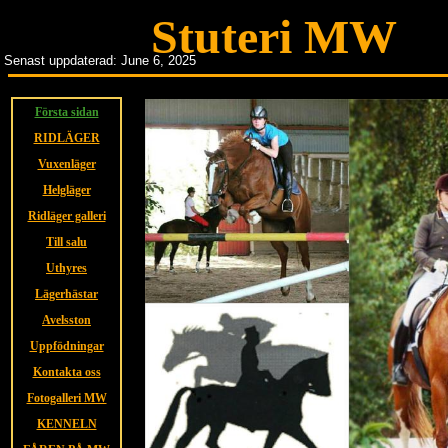
Stuteri MW
Senast uppdaterad: June 6, 2025
Första sidan
RIDLÄGER
Vuxenläger
Helgläger
Ridläger galleri
Till salu
Uthyres
Lägerhästar
Avelsston
Uppfödningar
Kontakta oss
Fotogalleri MW
KENNELN