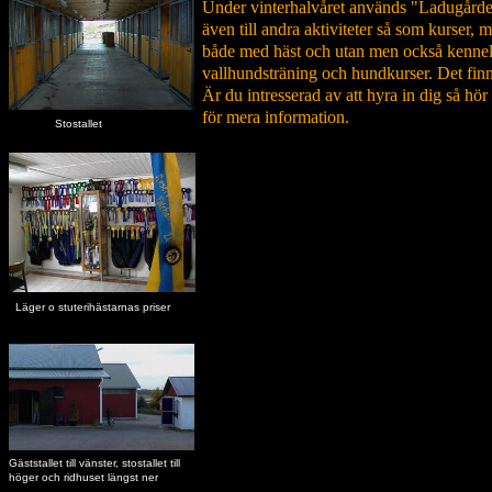
Under vinterhalvåret används "Ladugårde
även till andra aktiviteter så som kurser, 
både med häst och utan men också kennelt
vallhundsträning och hundkurser. Det fin
Är du intresserad av att hyra in dig så hör 
för mera information.
Stostallet
Läger o stuterihästarnas priser
Gäststallet till vänster, stostallet till
höger och ridhuset längst ner