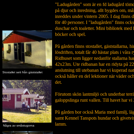
"Ladugården" som är en fd ladugård tömde
på djur och inredning, allt bygdes om, må
inreddes under vintern 2005. I dag finns d
för 40 personer. I "ladugården" finns ocks
duschar och toaletter. Mini bibliotek med 
böcker och spel.
På gården finns stostallet, gäststallarna, hi
lösdriften, totalt får 40 hästar plats i våra
Ridhuset som ligger nedanför stallarna har
42x23m. Ute ridbanan har en ridyta på 2
anslutning till utebanan har vi kuperad na
Stostallet sett från gäststallet
också håller en del lektioner när väder och
det.
Förutom skön lantmiljö och underbar terr
galoppslinga runt vallen. Till havet har v
På gården bor också Maria med familj, lä
samt Kennel Tanspots hundar och givetvis 
lamm.
Några av småstugorna