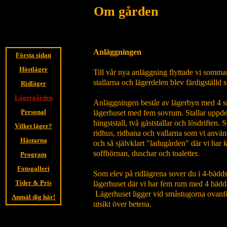
Om gården
Anläggningen
Första sidan
Höstläger
Till vår nya anläggning flyttade vi somm
stallarna och lägerdelen blev färdigställ
Ridläger
Lägergården
Anläggningen består av lägerbyn med 4 
Personal
lägerhuset med fem sovrum. Stallar uppdel
hingststall, två gäststallar och lösdriften. 
Vilket läger?
ridhus, ridbana och vallarna som vi använd
Hästarna
och så självklart "ladugården" där vi har 
soffhörnan, duschar och toaletter.
Program
Fotogalleri
Som elev på ridlägrena sover du i 4-bäddss
Tider & Pris
lägerhuset där vi har fem rum med 4 bädda
Lägerhuset ligger vid småstugorna ova
Anmäl dig här!
utsikt över betena.