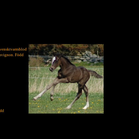
svensktvarmblod
Davignon. Född
ödd