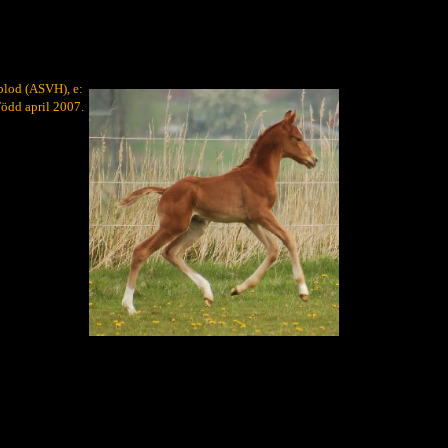
blod (ASVH), e:
ödd april 2007.