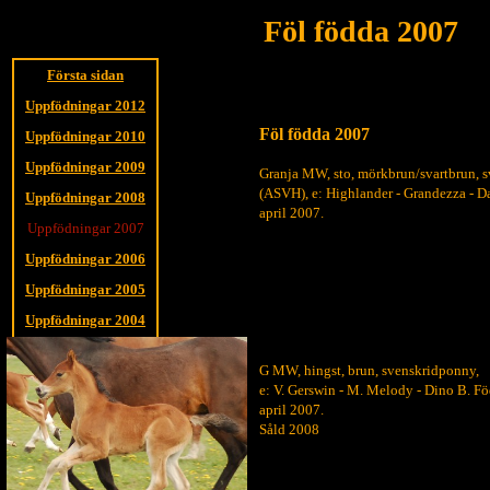
Föl födda 2007
Första sidan
Uppfödningar 2012
Föl födda 2007
Uppfödningar 2010
Uppfödningar 2009
Granja MW, sto, mörkbrun/svartbrun, 
(ASVH), e: Highlander - Grandezza - 
Uppfödningar 2008
april 2007.
Uppfödningar 2007
Uppfödningar 2006
Uppfödningar 2005
Uppfödningar 2004
Uppfödningar 2003
G MW, hingst, brun, svenskridponny,
Uppfödningar 2002
e: V. Gerswin - M. Melody - Dino B. F
april 2007.
Såld 2008