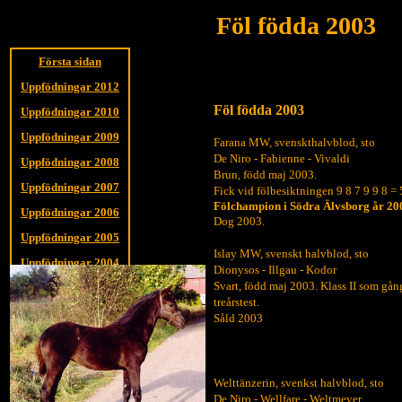
Föl födda 2003
Första sidan
Uppfödningar 2012
Föl födda 2003
Uppfödningar 2010
Uppfödningar 2009
Farana MW, svenskthalvblod, sto
De Niro - Fabienne - Vivaldi
Uppfödningar 2008
Brun, född maj 2003.
Uppfödningar 2007
Fick vid fölbesiktningen 9 8 7 9 9 8 =
Fölchampion i Södra Älvsborg år 20
Uppfödningar 2006
Dog 2003.
Uppfödningar 2005
Islay MW, svenskt halvblod, sto
Uppfödningar 2004
Dionysos - Illgau - Kodor
Svart, född maj 2003. Klass II som gån
Uppfödningar 2003
treårstest.
Uppfödningar 2002
Såld 2003
Welttänzerin, svenkst halvblod, sto
De Niro - Wellfare - Weltmeyer