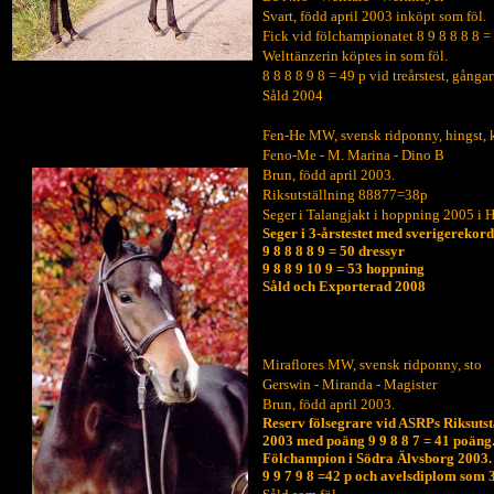
Svart, född april 2003 inköpt som föl.
Fick vid fölchampionatet 8 9 8 8 8 8 =
Welttänzerin köptes in som föl.
8 8 8 8 9 8 = 49 p vid treårstest, gånga
Såld 2004
Fen-He MW, svensk ridponny, hingst, k
Feno-Me - M. Marina - Dino B
Brun, född april 2003.
Riksutställning 88877=38p
Seger i Talangjakt i hoppning 2005 i 
Seger i 3-årstestet med sverigerekor
9 8 8 8 8 9 = 50 dressyr
9 8 8 9 10 9 = 53 hoppning
Såld och Exporterad 2008
Miraflores MW, svensk ridponny, sto
Gerswin - Miranda - Magister
Brun, född april 2003.
Reserv fölsegrare vid ASRPs Riksutst
2003 med poäng 9 9 8 8 7 = 41 poäng
Fölchampion i Södra Älvsborg 2003.
9 9 7 9 8 =42 p och avelsdiplom som 3